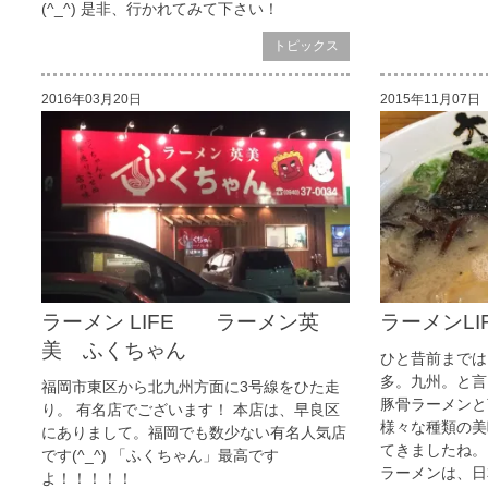
(^_^) 是非、行かれてみて下さい！
トピックス
2016年03月20日
2015年11月07日
ラーメン LIFE ラーメン英
ラーメンLI
美 ふくちゃん
ひと昔前までは
多。九州。と言
福岡市東区から北九州方面に3号線をひた走
豚骨ラーメンと
り。 有名店でございます！ 本店は、早良区
様々な種類の美
にありまして。福岡でも数少ない有名人気店
てきましたね。
です(^_^) 「ふくちゃん」最高です
ラーメンは、日本
よ！！！！！